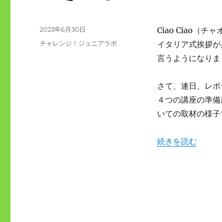
投
2023年6月30日
Ciao Ciao（チ
稿
カ
チャレンジ！ジュニアラボ
イタリア式挨拶が
日:
テ
言うようになりま
ゴ
リ
ー
さて、連日、レポ
４つの講座の準備
いての取材の様子
“大人気講座「チ
続きを読む