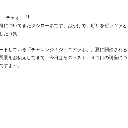
ャオ チャオ）!!!
身についてきたクシローネです。おかげで、ピザをピッツァと
した（笑
ートしている「チャレンジ！ジュニアラボ」。夏に開催される
風景をお伝えしてきて、今日はそのラスト、４つ目の講座につ
ですよ～。
ャレンジ！ジュニアラボ」ができるまで” の