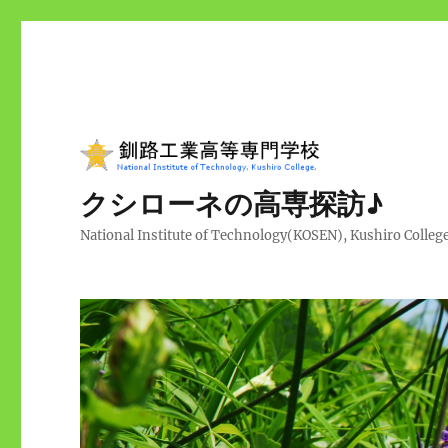
クシローネの高専探訪♪
National Institute of Technology(KOSEN), Kushiro Colleg