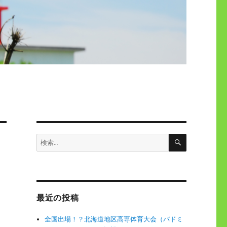
検
検
索
索:
最近の投稿
全国出場！？北海道地区高専体育大会（バドミ