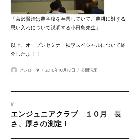
「宮沢賢治は農学校を卒業していて、農耕に対する
思い入れについて説明する小田島先生」
以上、オープンセミナー秋季スペシャルについて紹
介したよ！！
投
投
カ
クシローネ
2018年10月10日
公開講座
稿
稿
テ
者
日:
ゴ
リ
ー
投
前
稿
エンジュニアクラブ １０月 長
前
の
さ、厚さの測定！
ナ
投
ビ
稿: