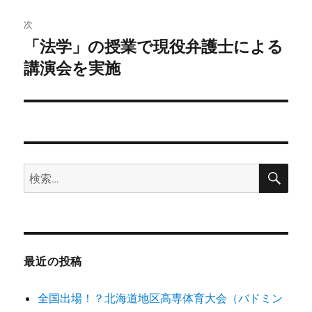
ゲ
次
「法学」の授業で現役弁護士による
次
ー
の
講演会を実施
シ
投
稿:
ョ
ン
検
検
索
索:
最近の投稿
全国出場！？北海道地区高専体育大会（バドミン