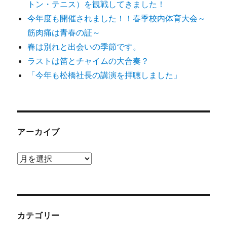
トン・テニス）を観戦してきました！
今年度も開催されました！！春季校内体育大会～
筋肉痛は青春の証～
春は別れと出会いの季節です。
ラストは笛とチャイムの大合奏？
「今年も松橋社長の講演を拝聴しました」
アーカイブ
ア
ー
カ
イ
ブ
カテゴリー