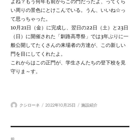
よね？もう何年も前からこの門だったよ、ってくら
い周りの景色にとけこんでいる。うん、いいね☆っ
て思っちゃった。
10月21日（金）に完成し、翌日の22日（土）と23日
（日）に開催された「釧路高専祭」では3年ぶりに一
般公開してたくさんの来場者の方達が、この新しい
門を目にしてくれたよ。
これからはこの正門が、学生さんたちの登下校を見
守りま～す。
投
投
カ
クシローネ
2022年10月25日
施設紹介
稿
稿
テ
者
日:
ゴ
リ
ー
投
前