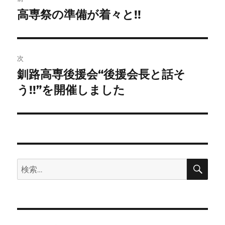
稿
高専祭の準備が着々と!!
前
の
ナ
投
ビ
稿:
次
ゲ
釧路高専後援会“後援会長と話そ
次
の
う!!”を開催しました
ー
投
シ
稿:
ョ
ン
検
検
索
索: