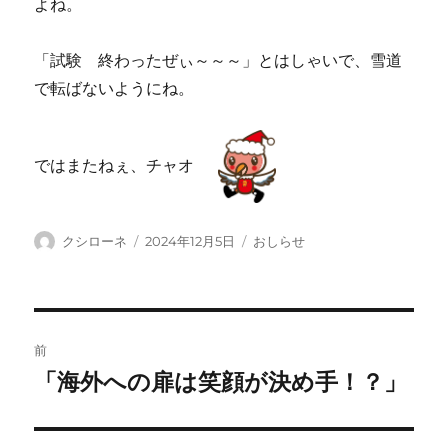
よね。
「試験 終わったぜぃ～～～」とはしゃいで、雪道
で転ばないようにね。
ではまたねぇ、チャオ
投
投
カ
クシローネ
2024年12月5日
おしらせ
稿
稿
テ
者
日:
ゴ
リ
ー
投
前
稿
「海外への扉は笑顔が決め手！？」
前
の
ナ
投