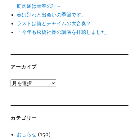
筋肉痛は青春の証～
春は別れと出会いの季節です。
ラストは笛とチャイムの大合奏？
「今年も松橋社長の講演を拝聴しました」
アーカイブ
ア
ー
カ
イ
ブ
カテゴリー
おしらせ
(150)