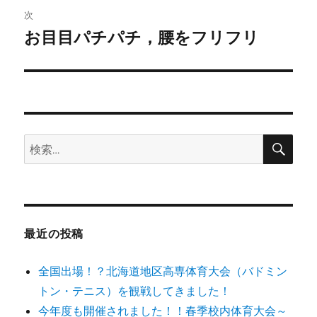
ビ
稿:
次
ゲ
お目目パチパチ，腰をフリフリ
次
の
ー
投
シ
稿:
ョ
検
検
索
ン
索:
最近の投稿
全国出場！？北海道地区高専体育大会（バドミン
トン・テニス）を観戦してきました！
今年度も開催されました！！春季校内体育大会～