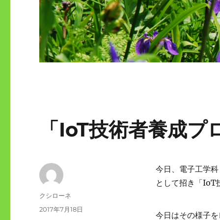
「IoT技術者養成
今日、電子工学科
として招き「Io
投
クシローネ
稿
投
2017年7月18日
今日はその様子を
者
稿