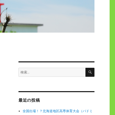
検
検
索
索:
最近の投稿
全国出場！？北海道地区高専体育大会（バドミ