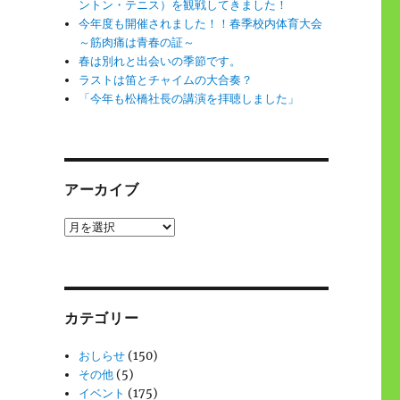
ントン・テニス）を観戦してきました！
今年度も開催されました！！春季校内体育大会
～筋肉痛は青春の証～
春は別れと出会いの季節です。
ラストは笛とチャイムの大合奏？
「今年も松橋社長の講演を拝聴しました」
アーカイブ
ア
ー
カ
イ
ブ
カテゴリー
おしらせ
(150)
その他
(5)
イベント
(175)