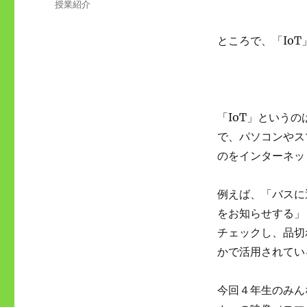
カ
授業紹介
日:
テ
ゴ
ところで、「Io
リ
ー
「IoT」というのは
で、パソコンやス
のをインターネッ
例えば、「バスに
をお知らせする」
チェックし、品切
かで活用されてい
今回４年生のみん