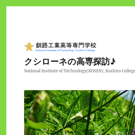
クシローネの高専探訪♪
National Institute of Technology(KOSEN), Kushiro Colleg