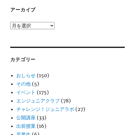
アーカイブ
ア
ー
カ
イ
ブ
カテゴリー
おしらせ
(150)
その他
(5)
イベント
(175)
エンジュニアクラブ
(78)
チャレンジ！ジュニアラボ
(27)
公開講座
(33)
出前授業
(16)
卒業生
(6)