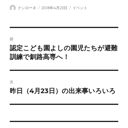
投
投
カ
クシローネ
2018年4月23日
イベント
稿
稿
テ
者
日:
ゴ
リ
ー
投
前
稿
認定こども園よしの園児たちが避難
前
の
訓練で釧路高専へ！
ナ
投
ビ
稿:
ゲ
次
昨日（4月23日）の出来事いろいろ
次
ー
の
シ
投
稿:
ョ